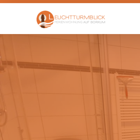
Eingang
Ausstattung
Belegung
Galerie
Links
Anreise